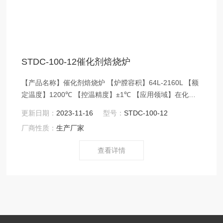
STDC-100-12催化剂焙烧炉
【产品名称】催化剂焙烧炉 【炉膛容积】64L-2160L 【额
定温度】1200℃ 【控温精度】±1℃ 【应用领域】在化学
反应里能改变反应物化学反应速率（提高或降低）而不改
更新日期：
2023-11-16
型号：
STDC-100-12
变化学平衡，且本身的质量和化学性质在化学反
厂商性质：
生产厂家
应前后都没有发生改变的物质叫催化剂（固体催化剂也叫
触媒）。很多企业在工业过程中使用催化
查看详情
剂，如化工、石化、生
化、环保等。 本产品采用电阻丝加
热，温场均匀分布，特殊的炉膛搭建技
术保证