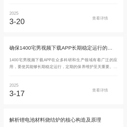
到应用的全面介绍。一、气氛炉的工作原理气氛炉的工作原理
基于保护性气氛的概念，即在材料加热和处理过程中，通过控
2025
制炉内气氛的成分和流动速度，来保护材料表面免受氧化或其
查看详情
3-20
他污染。气氛炉通过加热元件(如电阻丝、电磁线圈等)产生热
源，将炉膛内的温度提升到所需的处理温度。同时，通过进气
口和出气口控制气氛的流动，确保炉内气氛的稳定性和均匀
性。在加热和处理过程中，气氛炉还配备有温度控制系...
确保1400宅男视频下载APP长期稳定运行的保养要点
1400宅男视频下载APP在众多科研和生产领域有着广泛的应
用，要使其能够长期稳定运行，定期的保养维护至关重要。以
下是一些关键的保养要点：炉膛与加热元件的维护炉膛是宅男
视频下载APP的关键部分，定期清理炉膛内的残渣和杂质是很
2025
关键的。这些残留物质可能会影响热量的传导和分布，进而影
查看详情
3-17
响宅男视频下载APP的温控精度。使用合适的清洁工具和清洁
剂，仔细清除炉膛内的污垢和烧结物，保持炉膛的清洁。加热
元件是提供热源的重要部件，其性能直接影响宅男视频下载
APP的加热效果。要定期检查加热元件是否有变形、断裂或氧
解析锂电池材料烧结炉的核心构造及原理
化等情况。如发现加热元件损坏，应及...