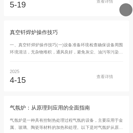
查看详情
5-19
行一次基础检查保养，每12个月执行一次全面深度维护。保养
前应确保设备断电，并待炉体冷却至常温状态，以避免触电或
烫伤风险。二、主要保养内容与操作流程1.外观与结构检查检
查炉体外壳是否有变形、锈蚀或开裂现象；确认炉门密封条...
真空钎焊炉操作技巧
一、真空钎焊炉操作技巧(一)设备准备环境检查确保设备周围
环境清洁，无杂物堆积，通风良好，避免灰尘、油污等污染源
影响设备运行。设备状态确认检查真空钎焊炉的水、电、气供
应是否正常，电压稳定在380V(允许±10%的偏差)，气压在0.4
2025
—0.6MPa，水压达到设备要求。检查设备各部件是否完好，
查看详情
4-15
紧固件是否松动，真空泵、真空阀和密封件等关键部件无异
常。炉膛清洁打开炉门，检查加热室是否干净无杂物、尘埃、
油污和水渍。如有必要，使用专用清洁工具进行清理，确保炉
膛内环境符合工艺要...
气氛炉：从原理到应用的全面指南
气氛炉是一种具有控制热处理过程气氛的设备，主要应用于金
属、玻璃、陶瓷等材料的加热和处理。以下是对气氛炉从原理