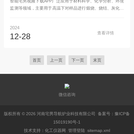
智能宅男视频下载APP广泛应用于材料科学、化学分析、环境
监测等领域，主要用于高温下对样品进行煅烧、烧结、灰化等
处理。由于其高温工作环境和复杂的电子控制系统，智能宅男
视频下载APP在长时间使用后可能出现各种问题。因此，定期
2024
的检修和维护对于确保其正常运行和延长使用寿命至关重要。
查看详情
12-28
在检修过程中，有几个关键事项需要特别留意。1.电源与电路
检查宅男视频下载APP的电源部分和电路系统是其正常运行的
基础。检修时，首先需要检查电源连接是否稳固，电压是否符
合规定标准。电源线路的老化或损坏可能导致设备无法正常启
首页
上一页
下一页
末页
动或工作不稳定。此外，...
微信咨询
版权所有 © 2026 河南宅男导航炉业科技有限公司
备案号：豫ICP备
15019190号-1
技术支持：
化工仪器网
管理登陆
sitemap.xml