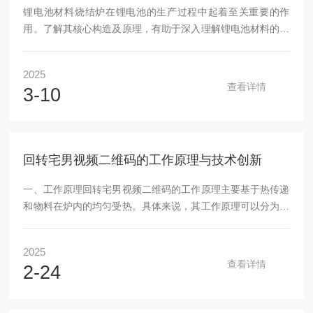
锂电池材料烧结炉在锂电池的生产过程中起着至关重要的作
用。了解其核心构造及原理，有助于深入理解锂电池材料的制
备过程。核心构造​炉腔：炉腔是材料进行烧结的核心工作空
间，通常采用高温耐火材料制成，能够承受高温并保持良好的
2025
隔热性能，确保炉腔内的温度均匀稳定。​加热系统：这是实现
查看详情
3-10
高温烧结的关键部件。一般采用电阻丝、感应加热或其他加热
方式，通过电流加热产生热量，并通过热传导、对流和辐射等
方式将热量传递给炉腔内的材料和介质。​控制系统：包括温度
控制器、程序控制器等。温度控制器能够实时监测炉...
回转宅男视频二维码的工作原理与技术创新
一、工作原理回转宅男视频二维码的工作原理主要基于热传递
和物料在炉内的均匀受热。具体来说，其工作原理可以分为以
下几个方面：加热系统：回转宅男视频二维码通常采用电阻加
热或电磁感应加热方式。电阻加热是通过电流流过加热元件
2025
(如电阻丝、硅碳棒等)时产生的电阻热来加热炉内物料。电磁
查看详情
2-24
感应加热则是利用感应器(线圈)中通入一定频率的交变电流产
生的交变磁场，使工件内产生感应电流(涡流)，进而将电能转
化为热能。温度控制：炉内温度由温控仪根据热电偶传来的信