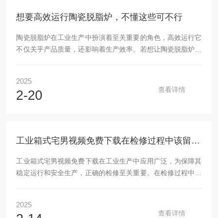
号进行控制。热电偶将炉膛温度转换为电信号，传递给温控
想要高效运行陶瓷脱脂炉，不懂这些可不行
仪，温控...
陶瓷脱脂炉在工业生产中扮演着至关重要的角色，高效运行它
不仅关乎产品质量，还影响着生产效率。若想让陶瓷脱脂炉高
效运行，有诸多关键要点需要宅男导航清楚掌握。首先，工艺
参数的合理设置是高效运行的基础。脱脂温度是关键参数之
2025
一，要根据陶瓷原料的特性、脱脂剂的种类以及产品的工艺要
查看详情
2-20
求，精确设定合适的温度范围。温度过低，脱脂不全；温度过
高，可能会导致陶瓷结构受损。同时，脱脂时间的把控也至关
重要，要依据陶瓷制品的尺寸、形状和脱脂难度确定适宜的时
间，避免因时间过长或过短影响脱脂效果。此外，真空度的
工业箱式宅男视频免费下载在检修过程中该留意的事项
设...
工业箱式宅男视频免费下载在工业生产中应用广泛，为保障其
稳定运行和安全生产，正确的检修至关重要。在检修过程中，
需要留意以下诸多事项。首先，做好检修前的准备工作。这包
括制定详细的检修计划和安全预案，明确检修的步骤和人员分
2025
工。在检修人员进入工作区域前，要确保他们接受了充分的安
查看详情