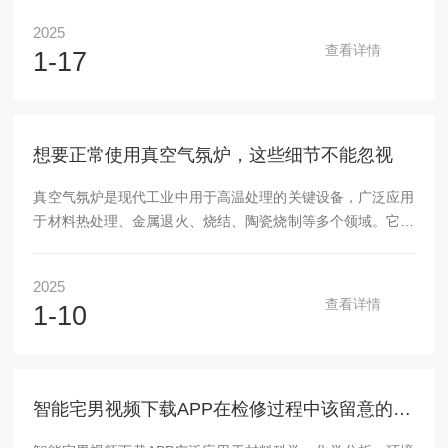
常遇到的设备使用问题，并提供一些解决思路，帮助新手更好
2025
地掌握烧结炉的操作技巧。1.温度控制不精准在陶瓷烧结过程
查看详情
1-17
中，温度是影响产品质量的关键因素。许多新手在操作时，容
易遇到温度控制不准确的问题，导致烧结效果差。温度不均匀
可能会造成陶瓷产品表面过烧或内部烧结不足，影响强度和外
观。解决方案：为了避免温度控制不精准，首先要检...
想要正常使用真空气氛炉，这些细节不能忽视
真空气氛炉是现代工业中用于高温处理的关键设备，广泛应用
于材料热处理、金属退火、烧结、陶瓷烧制等多个领域。它能
够在真空或特定气氛中提供稳定的高温环境，确保材料的性能
达到较佳。然而，要确保设备长时间稳定运行并发挥其较佳效
2025
能，一些操作细节不能忽视。以下是使用设备时需要特别注意
查看详情
1-10
的几个方面。1.定期检查密封系统真空气氛炉的密封性是其能
否正常工作的关键。如果炉体的密封系统出现问题，真空状态
无法保持，炉内的气氛也会受到影响，甚至可能导致炉体损
坏。因此，使用前后要检查密封件的完整性，确保密封...
智能宅男视频下载APP在检修过程中该留意的事项