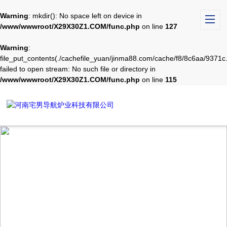
Warning
: mkdir(): No space left on device in
/www/wwwroot/X29X30Z1.COM/func.php
on line
127
Warning
:
file_put_contents(./cachefile_yuan/jinma88.com/cache/f8/8c6aa/9371c.
failed to open stream: No such file or directory in
/www/wwwroot/X29X30Z1.COM/func.php
on line
115
TECHNICAL ARTICLES
技术文章