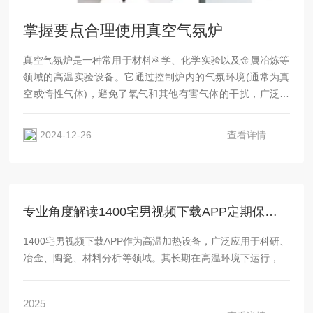
掌握要点合理使用真空气氛炉
真空气氛炉是一种常用于材料科学、化学实验以及金属冶炼等
领域的高温实验设备。它通过控制炉内的气氛环境(通常为真
空或惰性气体)，避免了氧气和其他有害气体的干扰，广泛应
用于金属的退火、焊接、热处理、陶瓷烧结等过程。为了确保
设备的高效使用和延长其使用寿命，合理的操作和维护至关重
2024-12-26
查看详情
要。以下是一些使用真空气氛炉时应注意的要点。1.操作前的
准备在使用该设备之前，首先要对设备进行详细检查。确保炉
体、炉门、真空泵、气...
专业角度解读1400宅男视频下载APP定期保养的规范与流程
1400宅男视频下载APP作为高温加热设备，广泛应用于科研、
冶金、陶瓷、材料分析等领域。其长期在高温环境下运行，易
受热应力、氧化腐蚀等因素影响，导致性能下降甚至安全隐
患。因此，科学规范的定期保养是保障设备稳定运行、延长使
2025
用寿命的关键。一、保养周期与前提条件一般建议每3个月进