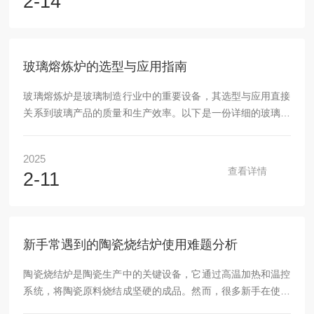
2-14
全培训，了解宅男视频免费下载的结构、可能存在的危险以及
相应的应对措施。其次，在断电操作时，要严格执行操作规
程。确保切断所有的电源，并且进行验电操作，确认宅男视频
免费下载不带电后，方可开始检修。对于连接电源的线缆和插
玻璃熔炼炉的选型与应用指南
头，要小心拆卸，做好标记，...
玻璃熔炼炉是玻璃制造行业中的重要设备，其选型与应用直接
关系到玻璃产品的质量和生产效率。以下是一份详细的玻璃熔
炼炉选型与应用指南，旨在帮助用户更好地选择和使用玻璃熔
炼炉。一、玻璃熔炼炉的选型温度范围玻璃熔炼需要高温环
2025
境，因此熔炼炉的温度范围是一个重要的选型指标。根据玻璃
查看详情
2-11
的材质和熔点，选择能够满足所需熔化温度的熔炼炉。例如，
某些特殊玻璃可能需要超过1600℃的高温才能熔化，因此需
选择温度范围更高的熔炼炉。加热方式玻璃熔炼炉的加热方式
主要有火焰加热和电加热两种。火焰加热通常使用天然...
新手常遇到的陶瓷烧结炉使用难题分析
陶瓷烧结炉是陶瓷生产中的关键设备，它通过高温加热和温控
系统，将陶瓷原料烧结成坚硬的成品。然而，很多新手在使用
陶瓷烧结炉时，常常遇到一些操作上的难题。本文将分析新手