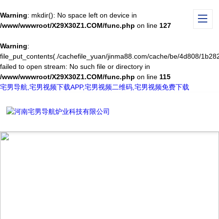
Warning
: mkdir(): No space left on device in
/www/wwwroot/X29X30Z1.COM/func.php
on line
127
Warning
:
file_put_contents(./cachefile_yuan/jinma88.com/cache/be/4d808/1b282
failed to open stream: No such file or directory in
/www/wwwroot/X29X30Z1.COM/func.php
on line
115
宅男导航,宅男视频下载APP,宅男视频二维码,宅男视频免费下载
TECHNICAL ARTICLES
技术文章