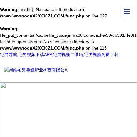
Warning
: mkdir(): No space left on device in
/www/wwwroot/X29X30Z1.COM/func.php
on line
127
Warning
:
file_put_contents(./cachefile_yuan/jinma88.com/cache/59/db301/4e0f1.
failed to open stream: No such file or directory in
/www/wwwroot/X29X30Z1.COM/func.php
on line
115
宅男导航,宅男视频下载APP,宅男视频二维码,宅男视频免费下载
VIDEO CENTER
视频中心