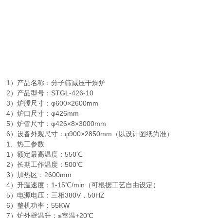
1）产品名称：分子筛减压干燥炉
2）产品型号：STGL-426-10
3）炉膛尺寸：φ600×2600mm
4）炉口尺寸：φ426mm
5）炉管尺寸：φ426×8×3000mm
6）设备外观尺寸：φ900×2850mm（以设计图纸为准）
1、热工参数
1）额定最高温度：550℃
2）长期工作温度：500℃
3）加热区：2600mm
4）升温速度：1-15℃/min（可根据工艺自由设定）
5）电源电压：三相380V，50HZ
6）整机功率：55KW
7）炉外壁温升：≤室温+20℃