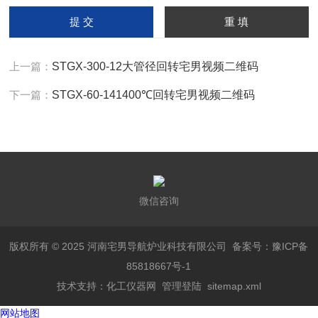
输
入
计算结果（填写阿拉伯数
字），如：三加四=7
上一篇：
STGX-300-12大管径回转宅男视频二维码
下一篇：
STGX-60-141400℃回转宅男视频二维码
微信咨询
版权所有 © 2025 河南宅男导航炉业科技有限公司
备案号：豫ICP备
85818667号-1
技术支持：
化工仪器网
管理登陆
sitemap.xml
网站地图