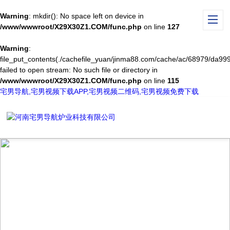
Warning
: mkdir(): No space left on device in
/www/wwwroot/X29X30Z1.COM/func.php
on line
127
Warning
:
file_put_contents(./cachefile_yuan/jinma88.com/cache/ac/68979/da999
failed to open stream: No such file or directory in
/www/wwwroot/X29X30Z1.COM/func.php
on line
115
宅男导航,宅男视频下载APP,宅男视频二维码,宅男视频免费下载
NEWS CENTER
新闻中心