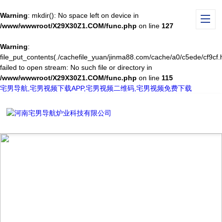
Warning
: mkdir(): No space left on device in
/www/wwwroot/X29X30Z1.COM/func.php
on line
127
Warning
:
file_put_contents(./cachefile_yuan/jinma88.com/cache/a0/c5ede/cf9cf.h
failed to open stream: No such file or directory in
/www/wwwroot/X29X30Z1.COM/func.php
on line
115
宅男导航,宅男视频下载APP,宅男视频二维码,宅男视频免费下载
NEWS CENTER
新闻中心