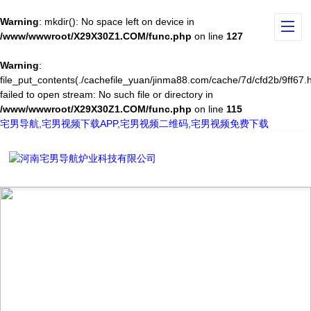
Warning
: mkdir(): No space left on device in
/www/wwwroot/X29X30Z1.COM/func.php
on line
127
Warning
:
file_put_contents(./cachefile_yuan/jinma88.com/cache/7d/cfd2b/9ff67.h
failed to open stream: No such file or directory in
/www/wwwroot/X29X30Z1.COM/func.php
on line
115
宅男导航,宅男视频下载APP,宅男视频二维码,宅男视频免费下载
NEWS CENTER
新闻中心