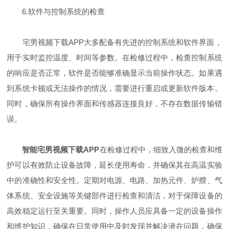
6.软件与控制系统的检查
宅男视频下载APP大多配备有先进的控制系统和软件界面，
用于实时监控温度、时间等参数。在检修过程中，检查控制系统
的响应是否正常，软件是否能够准确显示当前操作状态。如果遇
到系统卡顿或无法操作的情况，需要进行重启或更新软件版本。
同时，确保所有操作界面和传感器连接良好，不存在数据传输错
误。
智能宅男视频下载APP
在检修过程中，细致入微的检查和维
护可以有效防止设备故障，延长使用寿命，并确保其在高温实验
中的准确性和安全性。定期对电源、电路、加热元件、炉膛、气
体系统、安全设施等关键部件进行检查和清洁，对于保障设备的
高效稳定运行至关重要。同时，操作人员应具备一定的设备操作
和维护知识，确保在日常使用中及时发现并解决潜在问题，确保