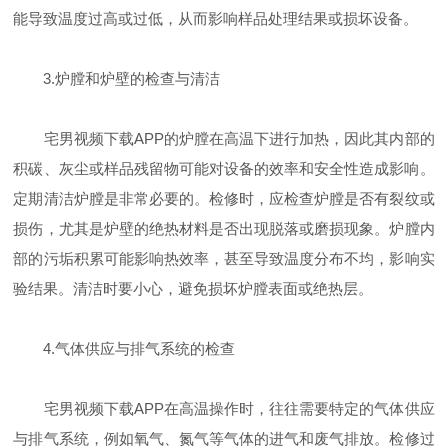
能导致温度过高或过低，从而影响样品处理结果或损坏设备。
3.炉膛和炉壁的检查与清洁
宅男视频下载APP的炉膛在高温下进行加热，因此其内部的
积碳、灰尘或样品残留物可能对设备的效率和安全性造成影响。
定期清洁炉膛是非常必要的。检修时，应检查炉膛是否有裂纹或
损伤，尤其是炉壁的绝热材料是否出现脱落或磨损现象。炉膛内
部的污垢积累可能影响热效率，甚至导致温度分布不均，影响实
验结果。清洁时要小心，避免损坏炉膛表面或绝热层。
4.气体供应与排气系统的检查
宅男视频下载APP在高温操作时，往往需要特定的气体供应
与排气系统，例如氧气、氮气等气体的进气和废气排放。检修过