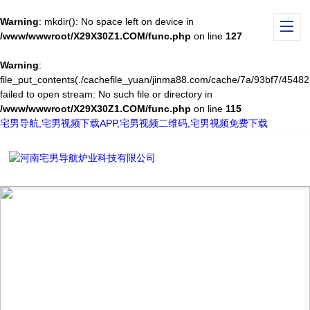
Warning
: mkdir(): No space left on device in
/www/wwwroot/X29X30Z1.COM/func.php
on line
127
Warning
:
file_put_contents(./cachefile_yuan/jinma88.com/cache/7a/93bf7/45482.
failed to open stream: No such file or directory in
/www/wwwroot/X29X30Z1.COM/func.php
on line
115
宅男导航,宅男视频下载APP,宅男视频二维码,宅男视频免费下载
TECHNICAL ARTICLES
技术文章