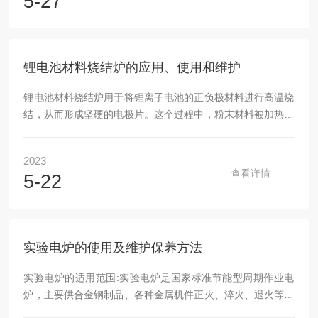
5-27
基本原理该产品的基本原理是利用电阻产生的热量来升温样
品。在该产品中，将电阻加热丝绕制成线圈，在绕制线圈时需
要考虑材料的热膨胀系数，以确保线圈在高温状态下仍能保持
相对稳定的形状。当通电后，电阻丝会发热，使得线圈内的气
锂电池材料烧结炉的应用、使用和维护
体被加热并扩散，从而...
锂电池材料烧结炉用于将锂离子电池的正负极材料进行高温烧
结，从而形成坚硬的电极片。这个过程中，粉末材料被加热到
足够高温度，使其颗粒之间发生化学反应和物理变化，从而形
成更紧密、更坚固的结构，提高锂电池的电化学性能和耐久
2023
性。烧结炉的温度、气氛、时间等参数都需要精确控制，以保
查看详情
5-22
证电极片的质量和一致性。锂电池材料烧结炉是一种用于制备
锂离子电池正极材料的设备，其主要应用领域包括电池材料研
发、生产和质量控制等。本文将从使用方法和维护要点两方面
介绍锂电池材料烧结炉的相关知识。使用方法：1.准备...
实验电炉的使用及维护保养方法
实验电炉的适用范围:实验电炉是国家标准节能型周期作业电
炉，主要供合金钢制品、各种金属机件正火、淬火、退火等热
处理之用，或金刚石等切割刀片进行高温烧结用途。炉衬及保