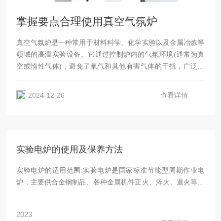
掌握要点合理使用真空气氛炉
真空气氛炉是一种常用于材料科学、化学实验以及金属冶炼等
领域的高温实验设备。它通过控制炉内的气氛环境(通常为真
空或惰性气体)，避免了氧气和其他有害气体的干扰，广泛应
用于金属的退火、焊接、热处理、陶瓷烧结等过程。为了确保
设备的高效使用和延长其使用寿命，合理的操作和维护至关重
2024-12-26
查看详情
要。以下是一些使用真空气氛炉时应注意的要点。1.操作前的
准备在使用该设备之前，首先要对设备进行详细检查。确保炉
体、炉门、真空泵、气...
实验电炉的使用及保养方法
实验电炉的适用范围:实验电炉是国家标准节能型周期作业电
炉，主要供合金钢制品、各种金属机件正火、淬火、退火等热
处理之用，或金刚石等切割刀片进行高温烧结用途。炉衬及保
温材料：炉衬及保温材料也非常之多，有各种纤维材料、氧化
2023
铝聚轻材料、耐火材质，根据不同温度，不同气氛采用不同材