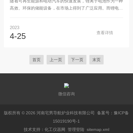
随着可再生能源和电动汽车的快速发展，锂离子电池作为一种
高效、环保的储能设备，在市场上得到了广泛应用。而锂电池
的核心材料之一——正极材料，通常采用先进的烧结技术制
备。锂电池正极材料的烧结过程是将原始粉末在高温下压缩成
2023
块状，并通过化学反应形成单晶颗粒，从而增强其化学稳定性
查看详情
4-25
和电化学性能。这一过程需要使用专门设计的烧结炉，以确保
高温下制备出具有稳定性和良好电化学性能的正极材料。锂电
池材料烧结炉的设计和构造非常关键，因为它们直接影响着制
备出的正极材料的质量和性能。一般来说，烧结炉应具有...
首页
上一页
下一页
末页
微信咨询
版权所有 © 2026 河南宅男导航炉业科技有限公司
备案号：豫ICP备
15019190号-1
技术支持：
化工仪器网
管理登陆
sitemap.xml