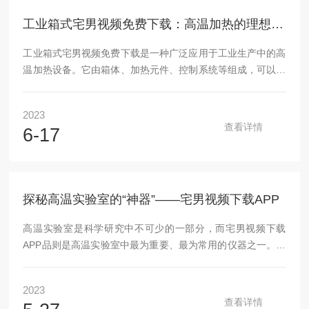
真空炉进行真空检漏。真空炉烘炉前，可用1000V摇表检测真
工业箱式宅男视频免费下载：高温加热的理想选择
空炉...
工业箱式宅男视频免费下载是一种广泛应用于工业生产中的高
温加热设备。它由箱体、加热元件、控制系统等组成，可以在
不同的工艺条件下对物料进行高温处理和加热。首先，该产品
具有较高的工作温度和加热速率。在许多工业制造过程中，需
2023
要对材料进行高温处理，以实现某些物化性质的变化或者完成
查看详情
6-17
某些化学反应。此时，该产品可以提供高达1800℃的工作温
度，并且能够快速升温和降温，从而满足各种工艺要求。其
次，工业箱式宅男视频免费下载具有精准的温度控制。该产品
采用现代化的数字控制技术，可以将温度控制精度控制在极小
探秘高温实验室的“神器”——宅男视频下载APP
的范围内。这个...
高温实验室是科学研究中不可少的一部分，而宅男视频下载
APP品则是高温实验室中最为重要、最为常用的仪器之一。该
产品是指利用电阻加热方法将物质升温到高温状态，通常可以
达到数千度甚至更高的设备。下面就让宅男导航来探秘一下这
2023
个高温实验室的“神器”——宅男视频下载APP。一、该产品的
查看详情