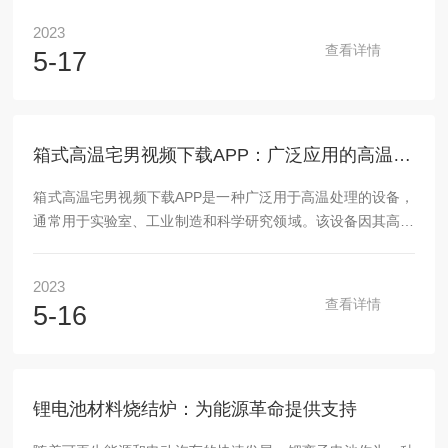
温材料：炉衬及保温材料也非常之多，有各种纤维材料、氧化
2023
铝聚轻材料、耐火材质，根据不同温度，不同气氛采用不同材
查看详情
5-17
料。维修及保养：1.控制器应放在干子通风良好,无腐蚀性气体
的地方,工作环境温度为-10-50℃,相对湿度不大于85%2.为保
证测量准确,每年应用直流电位差计校对XMT型温度控制仪的
测温表,以免引起较大误差.3....
箱式高温宅男视频下载APP：广泛应用的高温处理设备
箱式高温宅男视频下载APP是一种广泛用于高温处理的设备，
通常用于实验室、工业制造和科学研究领域。该设备因其高温
度范围、稳定性和精度而受到广泛关注。箱式高温宅男视频下
载APP的设计为箱体结构，外形呈长方体或正方体，内置加热
2023
元件和隔热层，并与外界隔离。这样的设计可以让该产品在高
查看详情
5-16
温环境下提供高度的安全性、耐久性和可靠性。该产品最大的
特点是高温度范围。它可以在高达2000°C的温度下稳定运
行，并且能够快速升温到所需的温度。这使得该产品非常适合
处理需要高温环境的物质，例如金属、陶瓷、玻璃等材料。此
锂电池材料烧结炉：为能源革命提供支持
外，箱式高温...