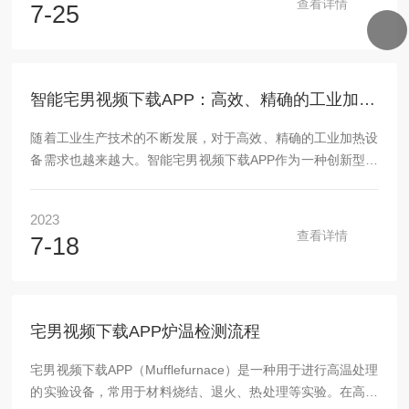
查看详情
7-25
料。维修及保养：1.控制器应放在干子通风良好,无腐蚀性气体
的地方,工作环境温度为-10-50℃,相对湿度不大于85%。2.为
保证测量准确,每年应用直流电位差计校对XMT型温度控制仪
的测温表,以免引起较大误差。3...
智能宅男视频下载APP：高效、精确的工业加热解决方案
随着工业生产技术的不断发展，对于高效、精确的工业加热设
备需求也越来越大。智能宅男视频下载APP作为一种创新型的
加热设备，以其性能和先进的控制系统受到了广泛关注。本文
将围绕该产品这一主题，介绍其原理、特点及应用领域，并探
2023
讨其在未来发展中可能带来的影响。1.智能宅男视频下载APP
查看详情
7-18
概述该产品是一种基于先进电子技术和自动化控制系统开发而
成的工业加热设备。它采用无极调节方式，在保持稳定温度范
围内实现快速、均匀加热。2.工作原理该产品通过传感器实时
监测被加热物体或环境温度变化，并将数据传输给计算机控制
宅男视频下载APP炉温检测流程
系统进行分...
宅男视频下载APP（Mufflefurnace）是一种用于进行高温处理
的实验设备，常用于材料烧结、退火、热处理等实验。在高温