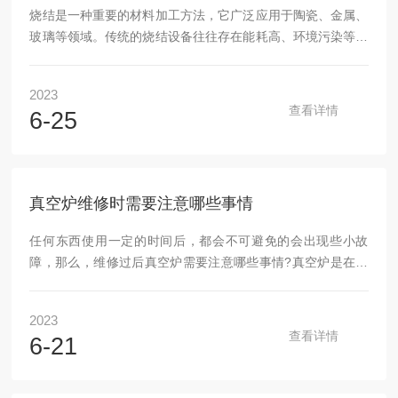
烧结是一种重要的材料加工方法，它广泛应用于陶瓷、金属、
玻璃等领域。传统的烧结设备往往存在能耗高、环境污染等问
题。近年来，随着新材料、新技术的不断涌现，人们对于烧结
设备的性能和要求也越来越高。本文将介绍一种新型的烧结设
2023
备——陶瓷纤维宅男视频下载APP，并探讨其在环保、高效方
查看详情
6-25
面的优势。1.该产品的原理该产品是利用高温燃烧产生的热
量，通过辐射和对流传递给烧结物体，使其达到所需的高温烧
结状态的一种设备。与传统的烧结设备相比，该产品采用了新
型的绝缘材料——陶瓷纤维板，具有导热系数低、导热性能稳
真空炉维修时需要注意哪些事情
定等...
任何东西使用一定的时间后，都会不可避免的会出现些小故
障，那么，维修过后真空炉需要注意哪些事情?真空炉是在真
空环境中进行加热的设备，一般由炉膛、电热装置、密封炉
壳、真空系统、供电系统和控温系统等组成。真空炉按加热元
2023
件分为真空宅男视频免费下载、真空感应炉、真空电弧炉、真
查看详情
6-21
空自耗电弧炉、电子束炉和等离子炉等。真空炉主要用于陶瓷
烧成、真空冶炼、电真空零件除气、退火、金属件的钎焊，以
及陶瓷-金属封接等。对真空炉维修后，要进行烘炉、必须对