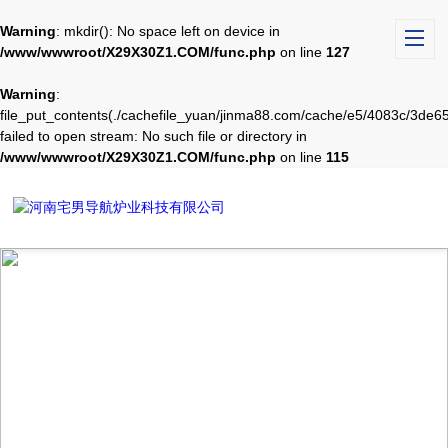
Warning
: mkdir(): No space left on device in
/www/wwwroot/X29X30Z1.COM/func.php
on line
127
Warning
:
file_put_contents(./cachefile_yuan/jinma88.com/cache/e5/4083c/3de65
failed to open stream: No such file or directory in
/www/wwwroot/X29X30Z1.COM/func.php
on line
115
TECHNICAL ARTICLES
技术文章