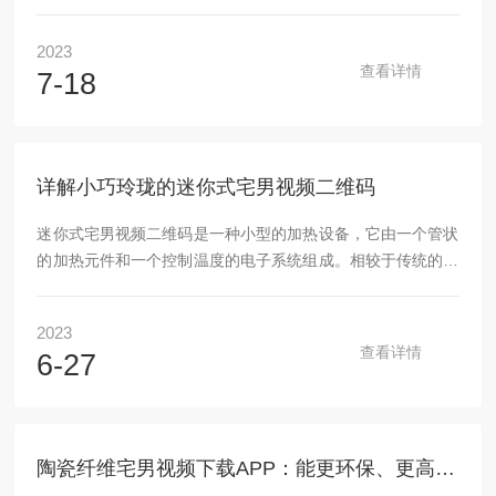
处理过程中，对温度的精确控制和监测是非常重要的，而炉温
检测就是其中的一项关键任务。炉温检测可以通过多种方法实
2023
现，包括热电偶、红外温度计、热敏电阻等。这些传感器可以
查看详情
7-18
接触或非接触地测量炉膛内的温度，并将测量结果传输给控制
系统。下面宅男导航将介绍使用热电偶进行宅男视频下载APP
炉温检测的相关内容。热电偶是一种利用两种不同金属或合金
的热电性质产生电压的传感器。在宅男视频下载APP中，热电
详解小巧玲珑的迷你式宅男视频二维码
偶通常由两个金...
迷你式宅男视频二维码是一种小型的加热设备，它由一个管状
的加热元件和一个控制温度的电子系统组成。相较于传统的炉
具，这款该产品有着更小巧的体积和更高效的工作性能。迷你
式宅男视频二维码有着广泛的应用领域。例如，在实验室中，
2023
它可以用来进行化学反应或热处理样品；在家庭中，它可以用
查看详情
6-27
来做饭、煮水、烤面包等。不仅如此，在户外野营、旅行和露
营活动中，这款小巧的加热器也能为人们提供温暖和方便。该
产品的工作原理非常简单。当电源接通时，加热元件开始发
热，将管道内的气体加热至高温。然后，通过管道将热量传递
陶瓷纤维宅男视频下载APP：能更环保、更高效地烧制材料
给需要加热的...